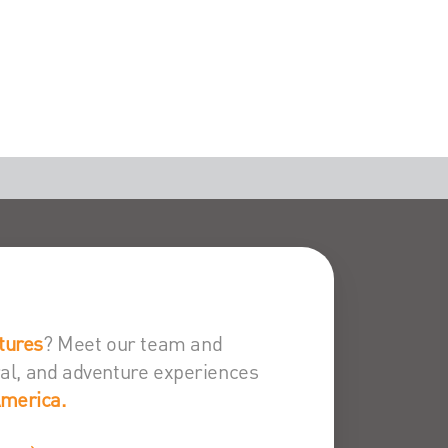
tures
? Meet our team and
ural, and adventure experiences
America.
S