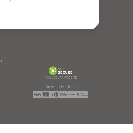
:
100% SECURE WEBSITE
Payment Methods
Wire
Transfer