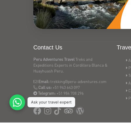
Contact Us
Trave
Peru Adventures Travel
Treks and
A
Expeditions Experts in Cordillera Blanca &
P
Huayhuash Peru.
T
Email:
trekking@peru-adventures.com
A
Call us:
+51 943 643 097
C
Telegram:
+51 984 708 296
P
Huaraz - Peru