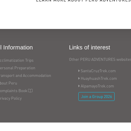
l Information
Links of interest
Other PERU ADVENTURES websites
cclimatization Trips
ersonal Preparation
SantaCruzTrek.com
ransport and Accommodation
HuayhuashTrek.com
bout Peru
AlpamayoTrek.com
omplaints Book
Join a Group 2026
rivacy Policy
Copyright © 2026
PERU ADVENTURES - All Rights Reserved