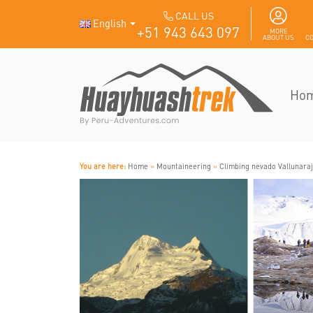
CALL US
English
+51 943 643 097
MORE
ABOUT US
CO
Ho
You are here:
Home
»
Mountaineering
»
Climbing nevado Vallunara