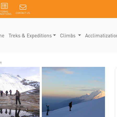
TERMS
CONTACT US
NDITIONS
me
Treks & Expeditions
Climbs
Acclimatizatio
ju