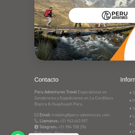
Contacto
Infor
Peru Adventures Travel
Especialistas en
T
Senderismo y Expediciones en La Cordillera
P
Blanca & Huayhuash Peru.
T
Email:
trekking@peru-adventures.com
S
Llamanos:
+51 943 643 097
L
Telegram:
+51 984 708 296
P
Huaraz - Peru