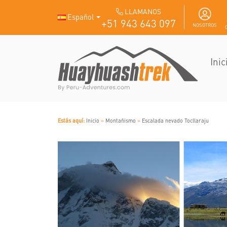
LLAMANOS
Español
+51 943 643 097
NOSOTROS
Inic
Estás aquí:
Inicio
»
Montañismo
»
Escalada nevado Tocllaraju