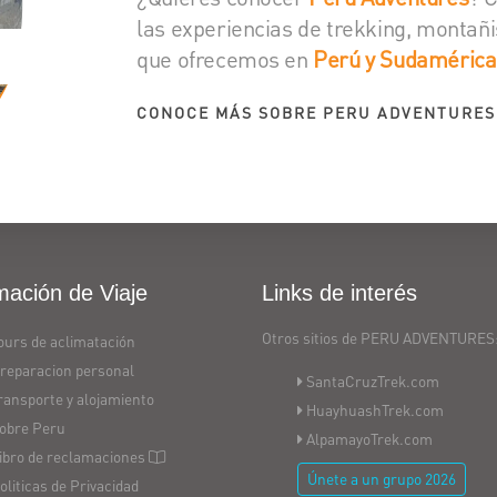
las experiencias de trekking, montañi
que ofrecemos en
Perú y Sudamérica
CONOCE MÁS SOBRE PERU ADVENTURES
mación de Viaje
Links de interés
Otros sitios de PERU ADVENTURES
ours de aclimatación
reparacion personal
SantaCruzTrek.com
ransporte y alojamiento
HuayhuashTrek.com
obre Peru
AlpamayoTrek.com
ibro de reclamaciones
Únete a un grupo 2026
oliticas de Privacidad