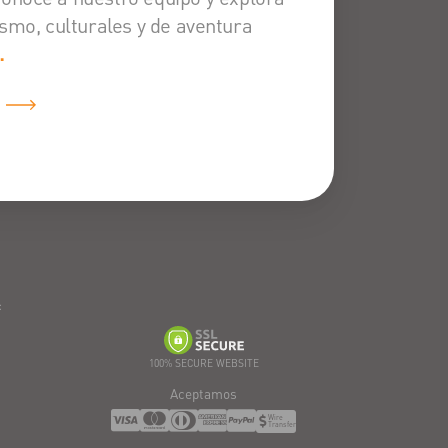
smo, culturales y de aventura
.
:
100% SECURE WEBSITE
Aceptamos
Wire
Transfer