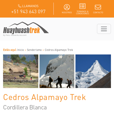
LLAMANOS
+51 943 643 097
TERMINOS &
NOSOTROS
CONTACTO
CONDICIONES
Estás aquí:
Inicio
»
Senderismo
»
Cedros Alpamayo Trek
Cedros Alpamayo Trek
Cordillera Blanca