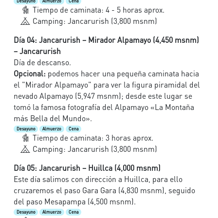
Desayuno
Almuerzo
Cena
Tiempo de caminata: 4 - 5 horas aprox.
Camping: Jancarurish (3,800 msnm)
Día 04: Jancarurish – Mirador Alpamayo (4,450 msnm)
– Jancarurish
Día de descanso.
Opcional:
podemos hacer una pequeña caminata hacia
el "Mirador Alpamayo" para ver la figura piramidal del
nevado Alpamayo (5,947 msnm); desde este lugar se
tomó la famosa fotografía del Alpamayo «La Montaña
más Bella del Mundo».
Desayuno
Almuerzo
Cena
Tiempo de caminata: 3 horas aprox.
Camping: Jancarurish (3,800 msnm)
Día 05: Jancarurish – Huillca (4,000 msnm)
Este día salimos con dirección a Huillca, para ello
cruzaremos el paso Gara Gara (4,830 msnm), seguido
del paso Mesapampa (4,500 msnm).
Desayuno
Almuerzo
Cena