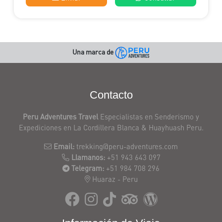
Una marca de
Contacto
Peru Adventures Travel
Especialistas en Senderismo y
Expediciones en La Cordillera Blanca & Huayhuash Peru.
Email:
trekking@peru-adventures.com
Llamanos:
+51 943 643 097
Telegram:
+51 984 708 296
Huaraz - Peru