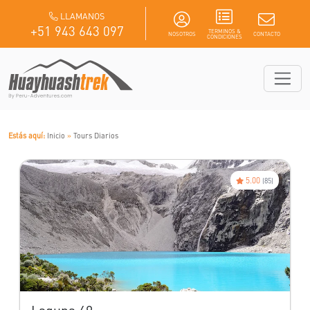
LLAMANOS
+51 943 643 097
TERMINOS &
NOSOTROS
CONTACTO
CONDICIONES
Estás aquí:
Inicio
»
Tours Diarios
5.00
(85)