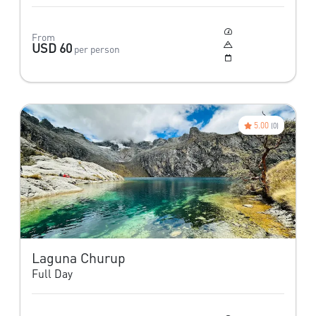
Moderado
From
4,450 m
USD 60
per person
Todo el año
5.00
(0)
Laguna Churup
Full Day