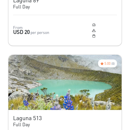
Laguna 69
Full Day
Moderado
From
4,604 m
USD 20
per person
Todo el año
5.00
(0)
Laguna 513
Full Day