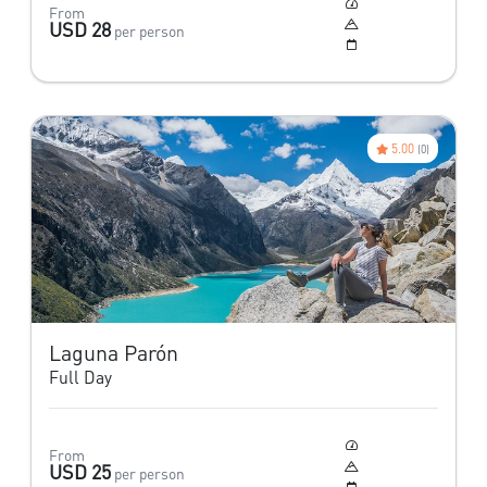
Moderado
From
4,450 m
USD 28
per person
Todo el año
5.00
(0)
Laguna Parón
Full Day
Moderado
From
4,200 m
USD 25
per person
Todo el año