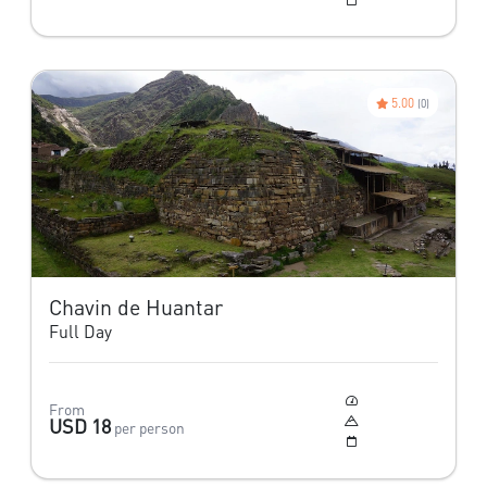
5.00
(0)
Chavin de Huantar
Full Day
Moderado
From
4,516 m
USD 18
per person
Todo el año