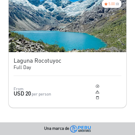
5.00
(0)
Laguna Rocotuyoc
Full Day
Moderado
From
4,520 m
USD 20
per person
Todo el año
Una marca de