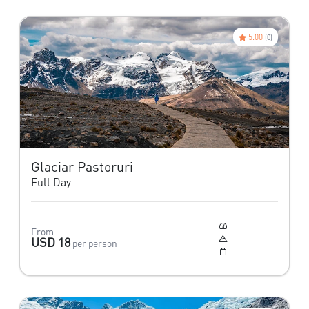
5.00
(0)
Glaciar Pastoruri
Full Day
Moderado
From
5,001 m
USD 18
per person
Todo el año