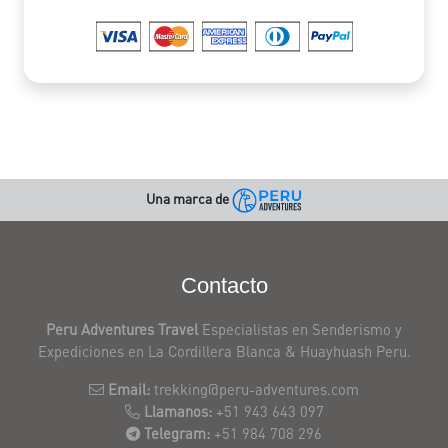
Una marca de
Contacto
Peru Adventures Travel
Especialistas en Senderismo y
Expediciones en La Cordillera Blanca & Huayhuash Peru.
Email:
trekking@peru-adventures.com
Llamanos:
+51 943 643 097
Telegram:
+51 984 708 296