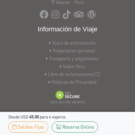
Huaraz - Peru
Información de Viaje
Tours de aclimatación
Preparacion personal
Transporte y alojamiento
Sobre Peru
Libro de reclamaciones
Politicas de Privacidad
100% SECURE WEBSITE
Aceptamos
Desde USD
45.00
para 4 viajeros
Wire
Transfer
Salidas Fijas
Reserva Online