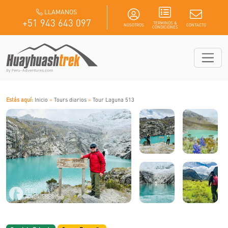
LLAMANOS
+51 943 643 097
TERMINOS &
NOSOTROS
CONTACTO
CONDICIONES
Estás aquí:
Inicio
»
Tours diarios
»
Tour Laguna 513