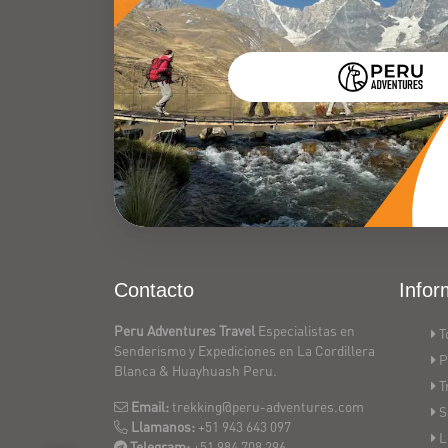
Contacto
Infor
Peru Adventures Travel
Especialistas en
T
Senderismo y Expediciones en La Cordillera
P
Blanca & Huayhuash Peru.
T
Email:
trekking@peru-adventures.com
S
Llamanos:
+51 943 643 097
L
Telegram:
+51 984 708 296