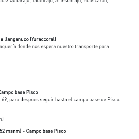
os: Quitaraju, Taulliraju, Artesonraju, Huascarán,
e llanganuco (Yuraccoral)
Vaquería donde nos espera nuestro transporte para
 Campo base Pisco
 69, para despues seguir hasta el campo base de Pisco.
m)
752 msnm) - Campo base Pisco