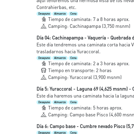
aquí tendremos una hermosa vista de los nevad
Contrahierbas, etc.
Desayuno
Almuerzo
Cena
Tiempo de caminata: 7 a 8 horas aprox.
Camping: Cachinapampa (3,750 msnm)
Día 04: Cachinapampa - Vaquería - Quebrada d
Este día tendremos una caminata corta hacia 
trasladarnos hacia Yuraccoral.
Desayuno
Almuerzo
Cena
Tiempo de caminata: 2 a 3 horas aprox.
Tiempo en transporte: 2 horas
Camping: Yuraccoral (3,900 msnm)
Día 5: Yuraccoral - Laguna 69 (4,625 msnm) -
Este dia haremos una caminata hacia la laguna
Desayuno
Almuerzo
Cena
Tiempo de caminata: 5 horas aprox.
Camping: Campo base Pisco (4,600 msn
Día 6: Campo base - Cumbre nevado Pisco (5,
Desayuno
Almuerzo
Cena