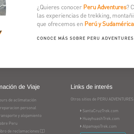
¿Quieres conocer
Peru Adventures
? 
las experiencias de trekking, montañi
que ofrecemos en
Perú y Sudamérica
CONOCE MÁS SOBRE PERU ADVENTURES
mación de Viaje
Links de interés
Otros sitios de PERU ADVENTURES
ours de aclimatación
reparacion personal
SantaCruzTrek.com
ransporte y alojamiento
HuayhuashTrek.com
obre Peru
AlpamayoTrek.com
ibro de reclamaciones