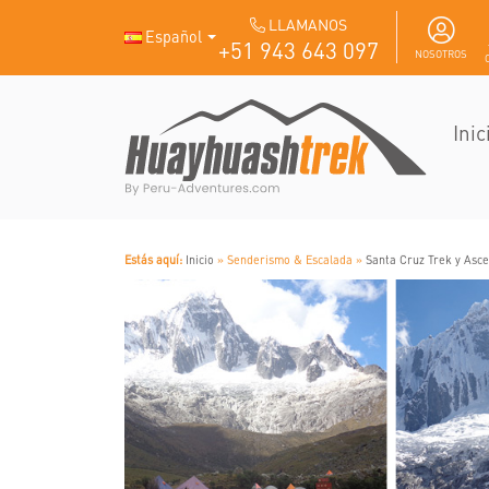
LLAMANOS
Español
+51 943 643 097
NOSOTROS
Inic
Estás aquí:
Inicio
» Senderismo & Escalada »
Santa Cruz Trek y Asc