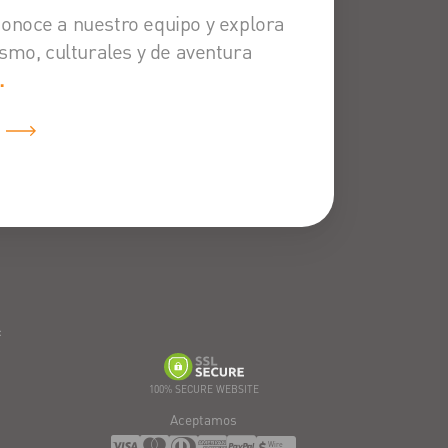
Conoce a nuestro equipo y explora
smo, culturales y de aventura
.
:
100% SECURE WEBSITE
Aceptamos
Wire