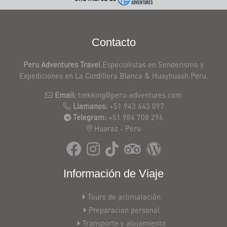
Contacto
Peru Adventures Travel
Especialistas en Senderismo y
Expediciones en La Cordillera Blanca & Huayhuash Peru.
Email:
trekking@peru-adventures.com
Llamanos:
+51 943 643 097
Telegram:
+51 984 708 296
Huaraz - Peru
Información de Viaje
Tours de aclimatación
Preparacion personal
Transporte y alojamiento