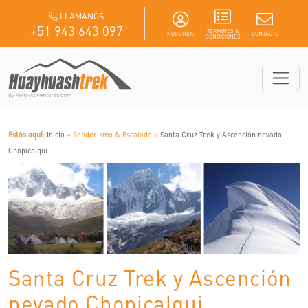
LLAMANOS
+51 943 643 097
TERMINOS &
NOSOTROS
CONTACTO
CONDICIONES
Estás aquí:
Inicio
» Senderismo & Escalada »
Santa Cruz Trek y Ascención nevado
Chopicalqui
Santa Cruz Trek y Ascención
nevado Chopicalqui